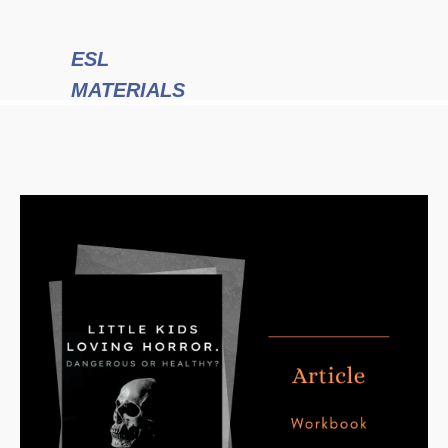
ESL
MATERIALS