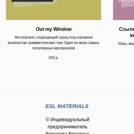
Out my Window
Ссылк
I
Фотопроект, подходящий сразу под огромное
количество грамматических тем. Один из моих самых
Игры, ви
популярных материалов
350
р.
ESL MATERIALS
© Индивидуальный
предприниматель
Крючкова Кристина