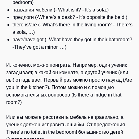
bedroom)
названия мебели (- What is it? - It’s a sofa.)
предлоги (-Where’s a desk? - It’s opposite the be d.)
there is/are (- What’s there in the living room? - There’s
a sofa, …)
have/have got (- What have they got in their bathroom?
-They’ve got a mirror, …)
И, конечно, можно поиграть. Например, один ученик
загадывает, в какой он комнате, а другой ученик (или
вы) отгадывает. Первый раз можно просто наугад (Are
you in the kitchen?). Потом можно и с помощью
вспомогательных вопросов (Is there a fridge in that
room?)
Или вы можете расставить мебель неправильно, а
ученик должен исправить ошибки. От предложения
There’s no toilet in the bedroom! большинство детей