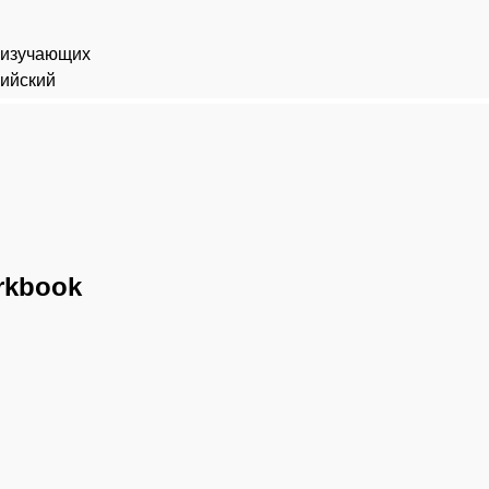
 изучающих
лийский
rkbook