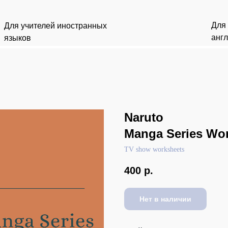
Для
Для учителей иностранных
анг
языков
Naruto
Manga Series Wo
TV show worksheets
400
р.
Нет в наличии